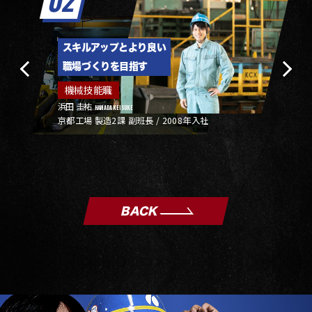
スキルアップとより良い
職場づくりを目指す
機械技能職
浜田 圭祐
HAMADA KEISUKE
京都工場 製造2課 副班長 / 2008年入社
BACK