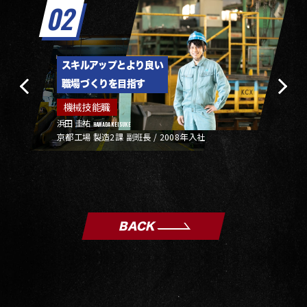
02
スキルアップとより良い
職場づくりを目指す
機械技能職
浜田 圭祐
HAMADA KEISUKE
京都工場 製造2課 副班長 / 2008年入社
BACK