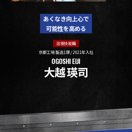
あくなき向上心で
可能性を高める
溶接技能職
京都工場 製造1課 / 2021年入社
OGOSHI EIJI
大越 瑛司