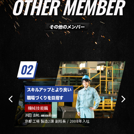
OTHER MEMBER
02
スキルアップとより良い
職場づくりを目指す
機械技能職
浜田 圭祐
HAMADA KEISUKE
京都工場 製造2課 副班長 / 2008年入社